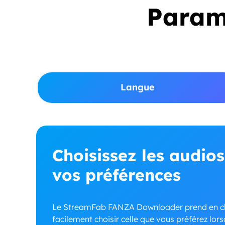
Paramè
Langue
Choisissez les audios
vos préférences
Le StreamFab FANZA Downloader prend en ch
facilement choisir celle que vous préférez lo