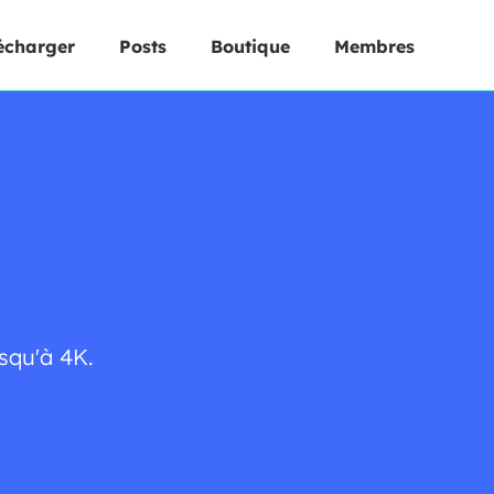
écharger
Posts
Boutique
Membres
squ'à 4K.