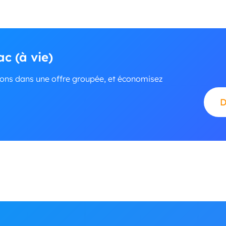
c (à vie)
sons dans une offre groupée, et économisez
D