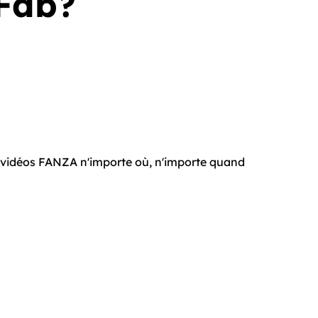
mFab?