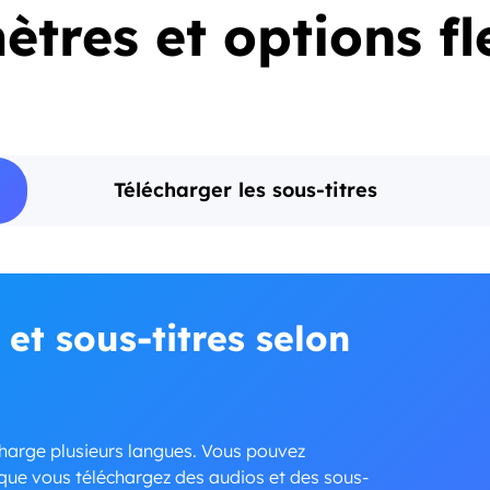
tres et options fl
Télécharger les sous-titres
 et sous-titres selon
arge plusieurs langues. Vous pouvez
rsque vous téléchargez des audios et des sous-