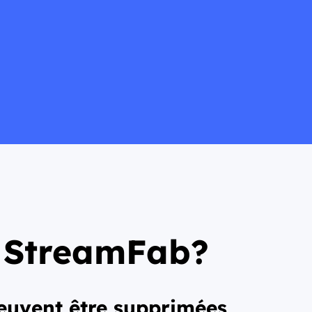
e StreamFab?
euvent être supprimées