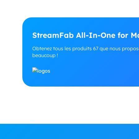
StreamFab All-In-One for Ma
Obtenez tous les produits 67 que nous propo
beaucoup !