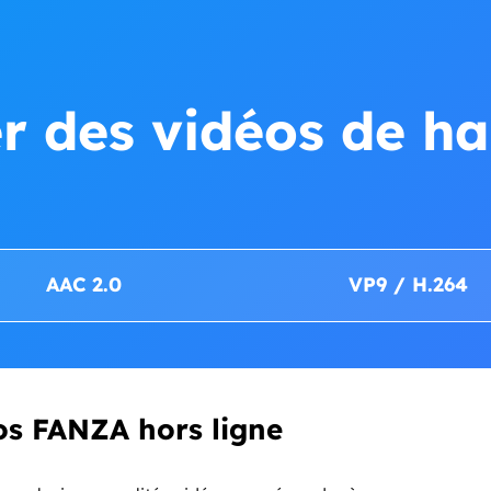
r des vidéos de ha
AAC 2.0
VP9 / H.264
os FANZA hors ligne