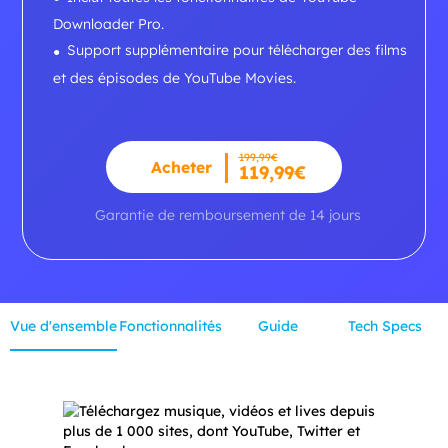
Downloader Pro.
Support supplémentaire pour télécharger des films
et des épisodes de YouTube Movies.
199,99€
Acheter
119,99€
Garantie de remboursement de 14 jours
Vue d'ensemble
Fonctionnalités
Guide
Tech Specs