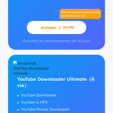
40% de remise à durée limitée
sur la version à vie
Acheter
59,99€
Garantie de remboursement de 14 jours
YouTube Downloader Ultimate（À
vie）
YouTube Downloader
Youtube to MP3
YouTube Movies Downloader