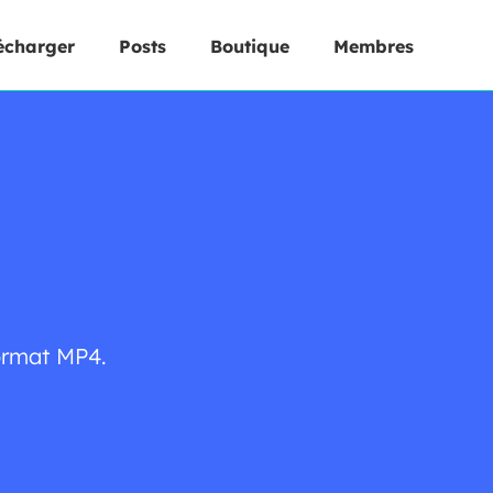
écharger
Posts
Boutique
Membres
ormat MP4.