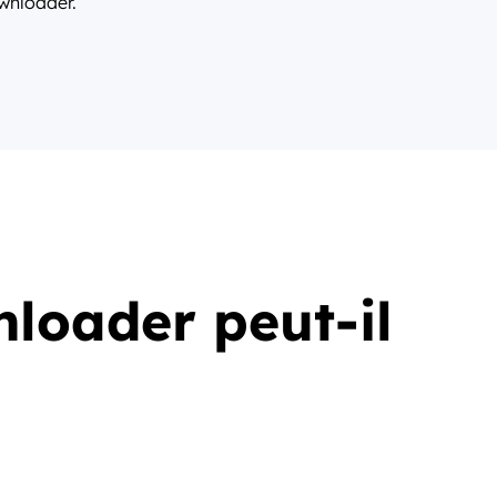
nloader.
oader peut-il