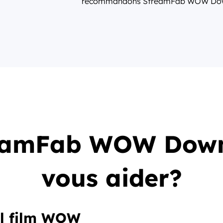
recommandons StreamFab WOW Dow
amFab WOW Downl
vous aider?
el film WOW